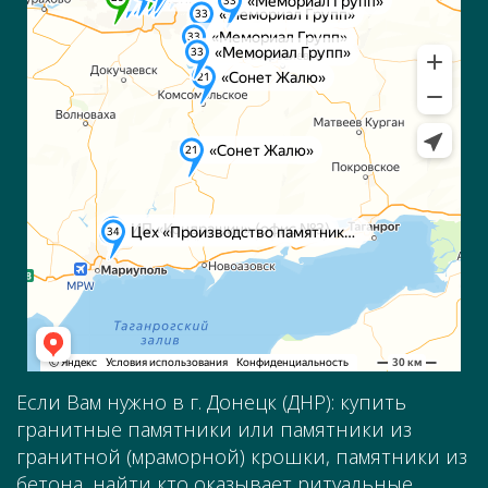
Если Вам нужно в г. Донецк (ДНР): купить
гранитные памятники или памятники из
гранитной (мраморной) крошки, памятники из
бетона, найти кто оказывает ритуальные