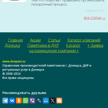
тем что помогает правильно организовать
похоронный процесс.
4 февраля 2023г.
все статьи
Главная
Акции
Статьи
Каталог компаний
Донецка
Памятники в ДНР
Каталог
+ Заявка
на размещение компании +
www.donpam.su
Справочник производителей памятников г. Донецка, ДНР и
ритуальных услуг в Донецке.
© 2008-2024
Все права защищены
Рекомендовать друзьям: