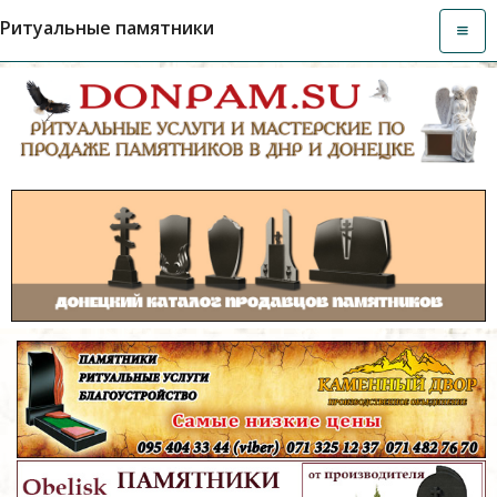
Ритуальные памятники
Откры
навиг